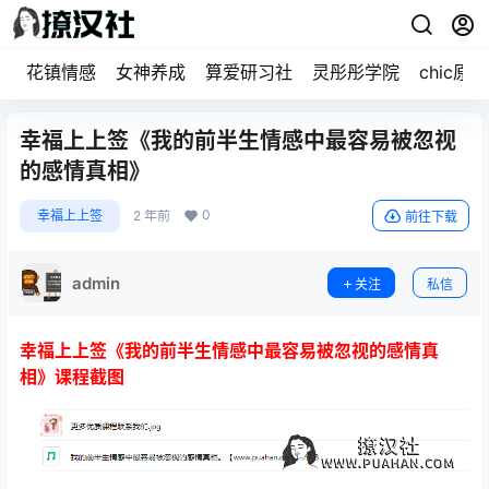
花镇情感
女神养成
算爱研习社
灵彤彤学院
chic原醉
幸福上上签《我的前半生情感中最容易被忽视
的感情真相》
0
幸福上上签
2 年前
前往下载
admin
关注
私信
幸福上上签《我的前半生情感中最容易被忽视的感情真
相》课程截图