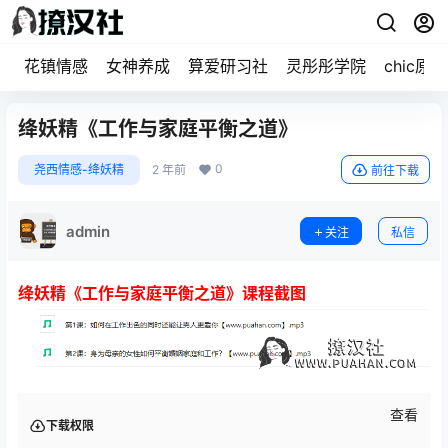
花镇情感
女神养成
算爱研习社
灵彤彤学院
chic原醉
绛妖精《工作与家庭平衡之道》
0
尧西情感-绛妖精
2 年前
前往下载
admin
关注
私信
绛妖精《工作与家庭平衡之道》课程截图
查看
下载权限