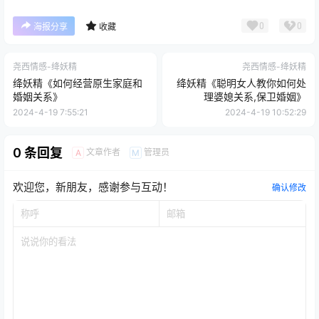
0
0
海报分享
收藏
尧西情感-绛妖精
尧西情感-绛妖精
绛妖精《如何经营原生家庭和
绛妖精《聪明女人教你如何处
婚姻关系》
理婆媳关系,保卫婚姻》
2024-4-19 7:55:21
2024-4-19 10:52:29
0 条回复
文章作者
管理员
A
M
欢迎您，新朋友，感谢参与互动！
确认修改