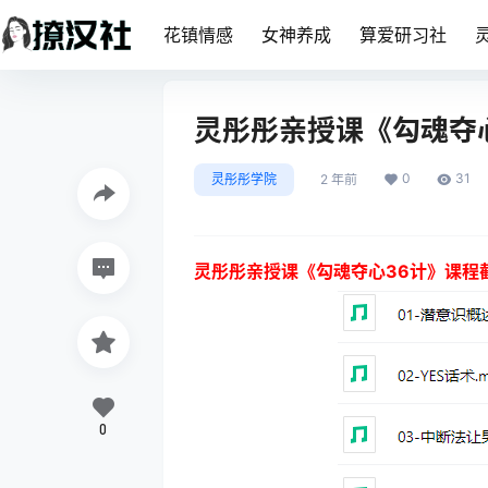
花镇情感
女神养成
算爱研习社
灵彤彤亲授课《勾魂夺
0
31
灵彤彤学院
2 年前
灵彤彤亲授课《勾魂夺心36计》课程
0