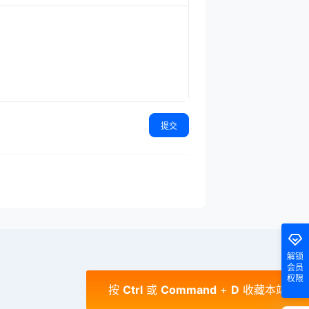
提交
解锁
会员
权限
按
Ctrl
或
Command
+
D
收藏本站