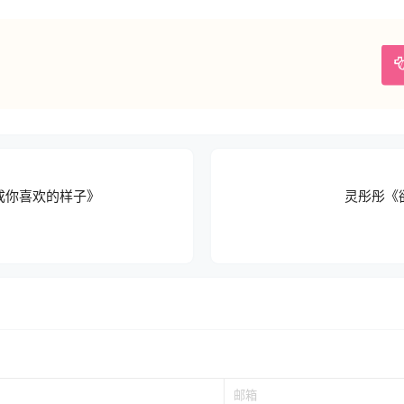
成你喜欢的样子》
灵彤彤《
！