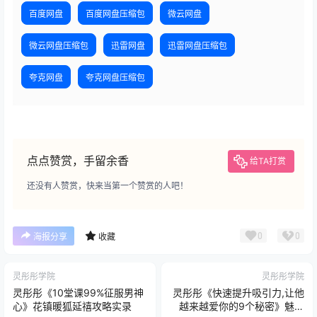
百度网盘
百度网盘压缩包
微云网盘
微云网盘压缩包
迅雷网盘
迅雷网盘压缩包
夸克网盘
夸克网盘压缩包
点点赞赏，手留余香
给TA打赏
还没有人赞赏，快来当第一个赞赏的人吧！
0
0
海报分享
收藏
灵彤彤学院
灵彤彤学院
灵彤彤《10堂课99%征服男神
灵彤彤《快速提升吸引力,让他
心》花镇暖狐延禧攻略实录
越来越爱你的9个秘密》魅力