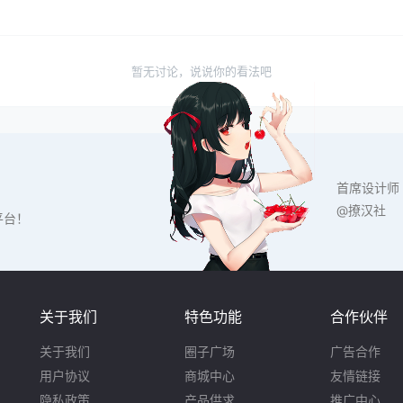
暂无讨论，说说你的看法吧
首席设计师
@撩汉社
平台！
关于我们
特色功能
合作伙伴
关于我们
圈子广场
广告合作
用户协议
商城中心
友情链接
隐私政策
产品供求
推广中心