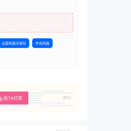
迅雷网盘压缩包
夸克网盘
给TA打赏
共0人