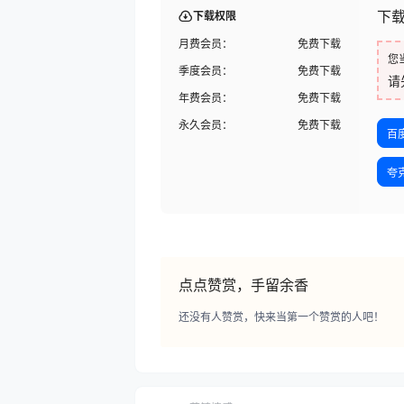
下
下载权限
月费会员：
免费下载
您
季度会员：
免费下载
请
年费会员：
免费下载
永久会员：
免费下载
百
夸
点点赞赏，手留余香
还没有人赞赏，快来当第一个赞赏的人吧！