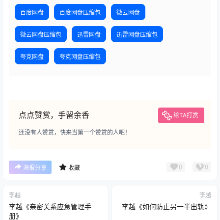
百度网盘
百度网盘压缩包
微云网盘
微云网盘压缩包
迅雷网盘
迅雷网盘压缩包
夸克网盘
夸克网盘压缩包
点点赞赏，手留余香
给TA打赏
还没有人赞赏，快来当第一个赞赏的人吧！
0
0
海报分享
收藏
李越
李越
李越《亲密关系应急管理手
李越《如何防止另一半出轨》
册》