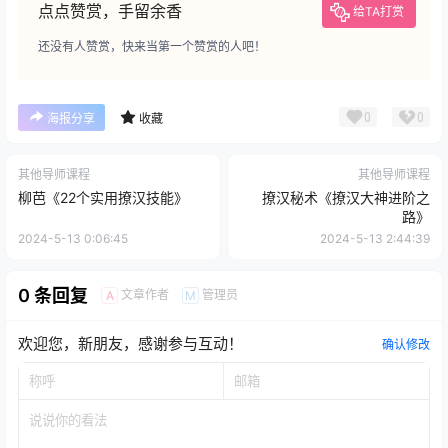
点点赞赏，手留余香
给TA打赏
还没有人赞赏，快来当第一个赞赏的人吧！
0
0
海报分享
收藏
其他导师课程
其他导师课程
柳芭《22个实用撩汉技能》
撩汉秘术《撩汉大神进阶之
路》
2024-5-13 0:06:45
2024-5-13 2:44:39
0 条回复
文章作者
管理员
A
M
欢迎您，新朋友，感谢参与互动！
确认修改