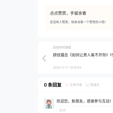
点点赞赏，手留余香
还没有人赞赏，快来当第一个赞赏的人吧！
其他导师课程
顾佳猫总《如何让男人离不开你》1
2024-5-17 19:19:24
0 条回复
文章作者
管理员
A
M
欢迎您，新朋友，感谢参与互动