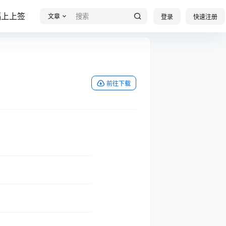
福上上签
文章
登录
快速注册
前往下载