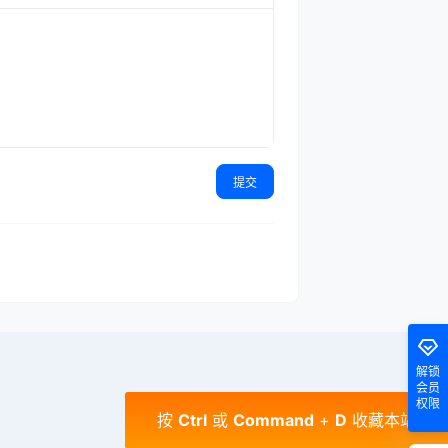
提交
解锁
会员
权限
按
Ctrl
或
Command
+
D
收藏本站