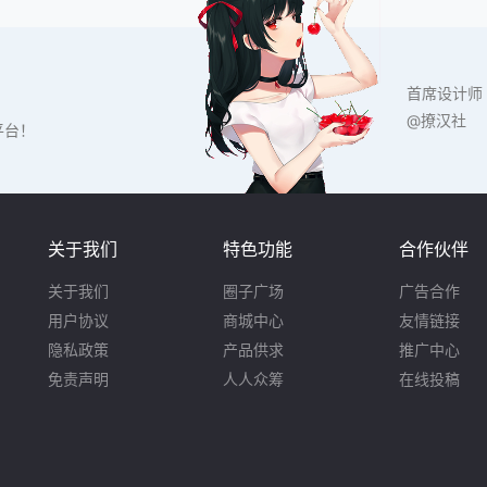
首席设计师
@撩汉社
平台！
关于我们
特色功能
合作伙伴
关于我们
圈子广场
广告合作
用户协议
商城中心
友情链接
隐私政策
产品供求
推广中心
免责声明
人人众筹
在线投稿