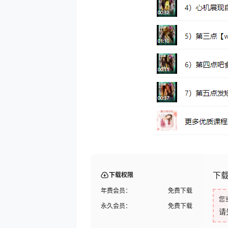
下
下载权限
年费会员：
免费下载
您
永久会员：
免费下载
请