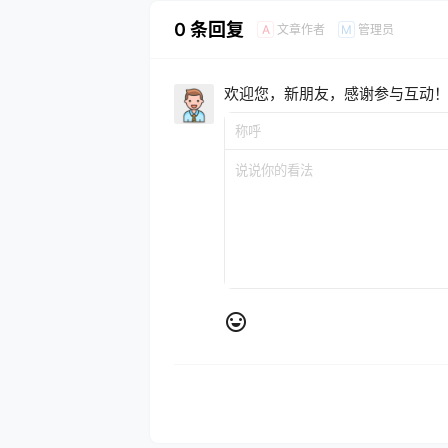
0 条回复
文章作者
管理员
A
M
欢迎您，新朋友，感谢参与互动