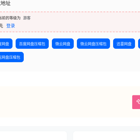
载地址
当前的等级为
游客
先
登录
度网盘
百度网盘压缩包
微云网盘
微云网盘压缩包
迅雷网盘
克网盘压缩包