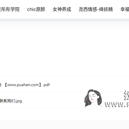
灵彤彤学院
chic原醉
女神养成
尧西情感-绛妖精
幸