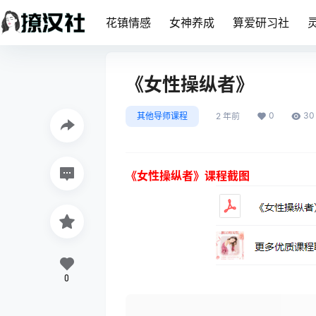
花镇情感
女神养成
算爱研习社
《女性操纵者》
0
30
其他导师课程
2 年前
《女性操纵者》课程截图
0