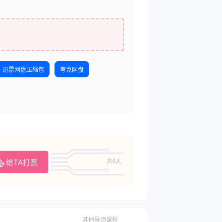
迅雷网盘压缩包
夸克网盘
给TA打赏
共0人
其他导师课程