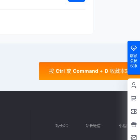
解锁
会员
权限
按
Ctrl
或
Command
+
D
收藏本站
站长QQ
站长微信
小程序