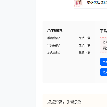
下
下载权限
季度会员：
免费下载
您
年费会员：
免费下载
请
永久会员：
免费下载
百
夸
点点赞赏，手留余香