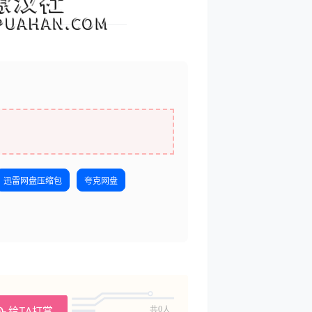
迅雷网盘压缩包
夸克网盘
给TA打赏
共0人