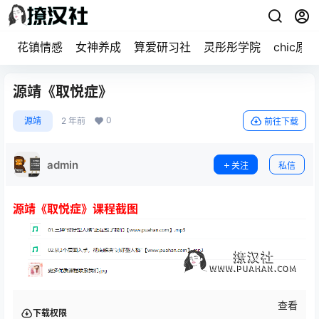
花镇情感
女神养成
算爱研习社
灵彤彤学院
chic原醉
源靖《取悦症》
0
源靖
2 年前
前往下载
admin
关注
私信
源靖《取悦症》课程截图
查看
下载权限