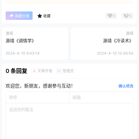
0
0
海报分享
收藏
源靖
源靖
源靖《调情学》
源靖《冷读术》
2024-4-10 6:43:14
2024-4-10 10:45:54
0 条回复
文章作者
管理员
A
M
欢迎您，新朋友，感谢参与互动！
确认修改