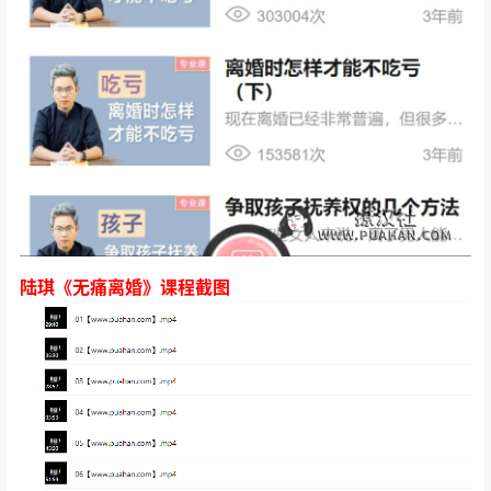
陆琪《无痛离婚》课程截图