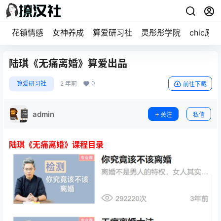
花镇情感
女神养成
算爱研习社
灵彤彤学院
chic原醉
陆琪《无痛离婚》算爱出品
0
算爱研习社
2 年前
前往下载
admin
关注
私信
陆琪《无痛离婚》课程目录