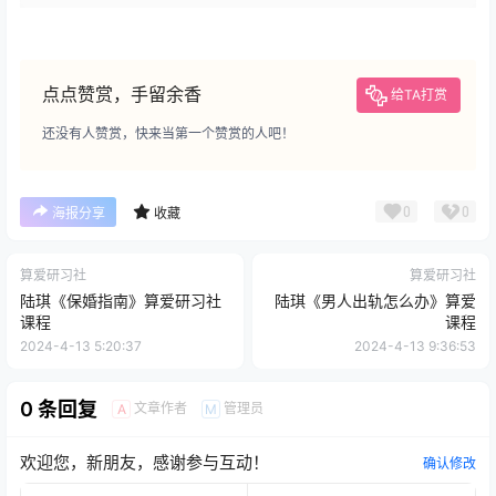
点点赞赏，手留余香
给TA打赏
还没有人赞赏，快来当第一个赞赏的人吧！
0
0
海报分享
收藏
算爱研习社
算爱研习社
陆琪《保婚指南》算爱研习社
陆琪《男人出轨怎么办》算爱
课程
课程
2024-4-13 5:20:37
2024-4-13 9:36:53
0 条回复
文章作者
管理员
A
M
欢迎您，新朋友，感谢参与互动！
确认修改