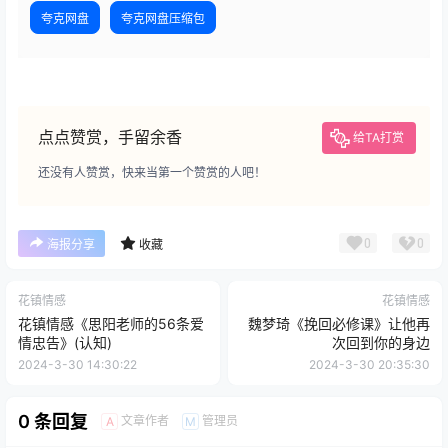
夸克网盘
夸克网盘压缩包
点点赞赏，手留余香
给TA打赏
还没有人赞赏，快来当第一个赞赏的人吧！
0
0
海报分享
收藏
花镇情感
花镇情感
花镇情感《思阳老师的56条爱
魏梦琦《挽回必修课》让他再
情忠告》(认知)
次回到你的身边
2024-3-30 14:30:22
2024-3-30 20:35:30
0 条回复
文章作者
管理员
A
M