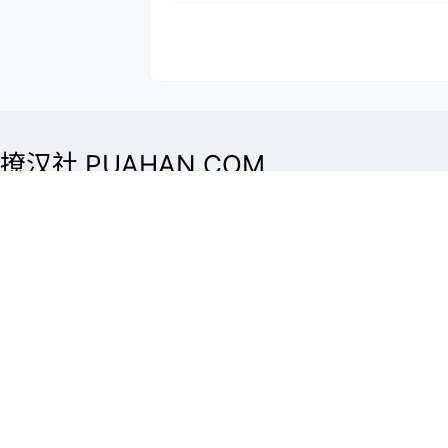
下
下载权限
永久会员：
免费下载
您
请
百
夸
点点赞赏，手留余香
还没有人赞赏，快来当第一个赞赏的人吧！
花镇情感