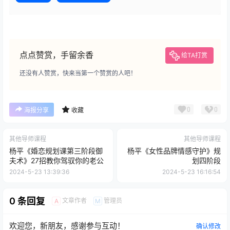
点点赞赏，手留余香
给TA打赏
还没有人赞赏，快来当第一个赞赏的人吧！
0
0
海报分享
收藏
其他导师课程
其他导师课程
杨平《婚恋规划课第三阶段御
杨平《女性品牌情感守护》规
夫术》27招教你驾驭你的老公
划四阶段
2024-5-23 13:39:36
2024-5-23 16:16:54
0 条回复
文章作者
管理员
A
M
欢迎您，新朋友，感谢参与互动！
确认修改